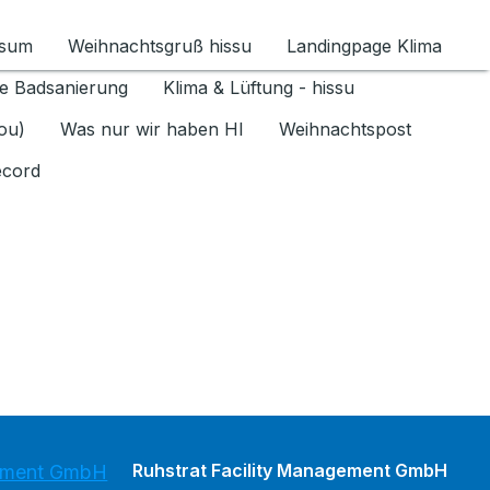
ssum
Weihnachtsgruß hissu
Landingpage Klima
ür Datenschutz 1.6.2026 umschalten
e Badsanierung
Klima & Lüftung - hissu
jou)
Was nur wir haben HI
Weihnachtspost
ecord
Ruhstrat Facility Management GmbH
gement GmbH