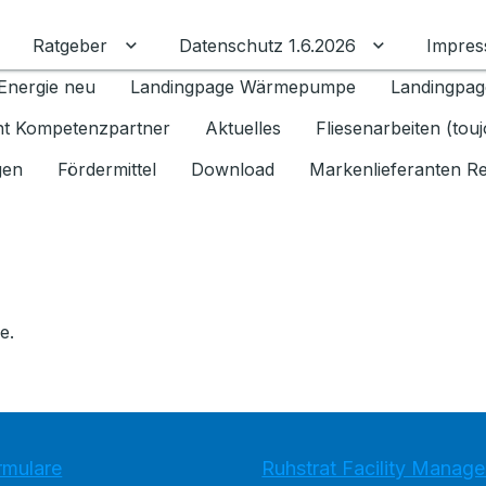
Ratgeber
Datenschutz 1.6.2026
Impre
Untermenü für Ratgeber umschalten
Untermenü f
Energie neu
Landingpage Wärmepumpe
Landingpag
ant Kompetenzpartner
Aktuelles
Fliesenarbeiten (tou
gen
Fördermittel
Download
Markenlieferanten R
e.
rmulare
Ruhstrat Facility Mana