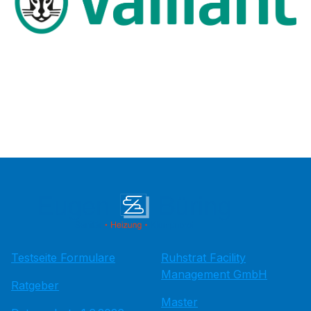
Testseite Formulare
Ruhstrat Facility
Management GmbH
Ratgeber
Master