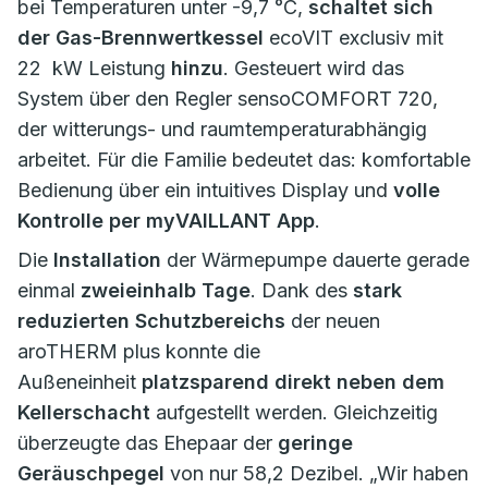
bei Temperaturen unter -9,7 °C,
schaltet sich
der Gas-Brennwertkessel
ecoVIT exclusiv mit
22 kW Leistung
hinzu
. Gesteuert wird das
System über den Regler sensoCOMFORT 720,
der witterungs- und raumtemperaturabhängig
arbeitet. Für die Familie bedeutet das: komfortable
Bedienung über ein intuitives Display und
volle
Kontrolle per myVAILLANT App
.
Die
Installation
der Wärmepumpe dauerte gerade
einmal
zweieinhalb Tage
. Dank des
stark
reduzierten Schutzbereichs
der neuen
aroTHERM plus konnte die
Außeneinheit
platzsparend direkt neben dem
Kellerschacht
aufgestellt werden. Gleichzeitig
überzeugte das Ehepaar der
geringe
Geräuschpegel
von nur 58,2 Dezibel. „Wir haben