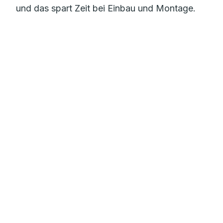
und das spart Zeit bei Einbau und Montage.
Mehr zur Flächenheizung
Sauberes Trinkwasser
mit dem RAUTITAN Trinkwassersystem
Gebäudeentwässerung
für Einfamilienhäuser und Großobjekte