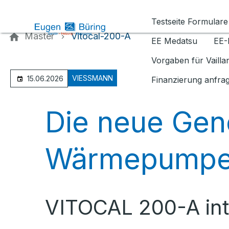
Kontaktieren Sie uns
Testseite Formulare
Master
Vitocal-200-A
EE Medatsu
EE-
Vorgaben für Vaill
VIESSMANN
15.06.2026
Finanzierung anfra
Die neue Gen
Wärmepump
VITOCAL 200-A int