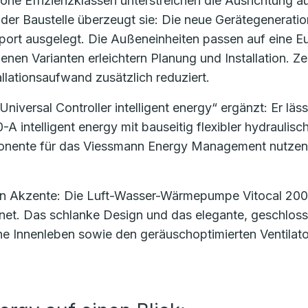
ohe Effizienzklassen unterstreichen die Ausrichtung auf
der Baustelle überzeugt sie: Die neue Gerätegenerati
port ausgelegt. Die Außeneinheiten passen auf eine E
denen Varianten erleichtern Planung und Installation. 
allationsaufwand zusätzlich reduziert.
iversal Controller intelligent energy“ ergänzt: Er läss
 intelligent energy mit bauseitig flexibler hydrauli
ente für das Viessmann Energy Management nutzen, 
ion Akzente: Die Luft-Wasser-Wärmepumpe Vitocal 200-
t. Das schlanke Design und das elegante, geschlossen
he Innenleben sowie den geräuschoptimierten Ventilato