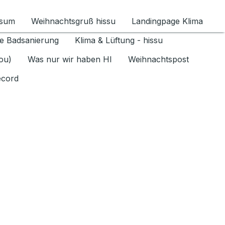
ssum
Weihnachtsgruß hissu
Landingpage Klima
ür Datenschutz 1.6.2026 umschalten
e Badsanierung
Klima & Lüftung - hissu
jou)
Was nur wir haben HI
Weihnachtspost
ecord