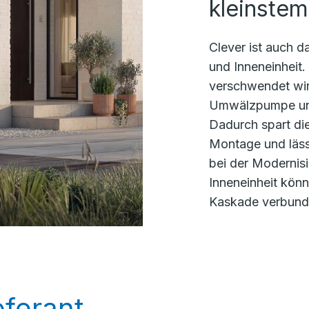
kleinste
Clever ist auch 
und Inneneinheit
verschwendet wird
Umwälzpumpe und 
Dadurch spart die
Montage und lässt
bei der Modernisie
Inneneinheit kön
Kaskade verbund
ferant