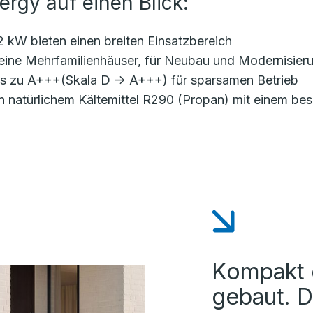
ergy auf einen Blick:
 kW bieten einen breiten Einsatzbereich
kleine Mehrfamilienhäuser, für Neubau und Modernisier
bis zu A+++(Skala D -> A+++) für sparsamen Betrieb
atürlichem Kältemittel R290 (Propan) mit einem bes
Kompakt g
gebaut. 