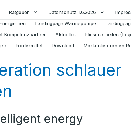
Ratgeber
Datenschutz 1.6.2026
Impre
Untermenü für Ratgeber umschalten
Untermenü f
Energie neu
Landingpage Wärmepumpe
Landingpag
ant Kompetenzpartner
Aktuelles
Fliesenarbeiten (tou
gen
Fördermittel
Download
Markenlieferanten R
eration schlauer
en
elligent energy