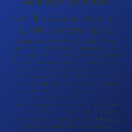
Gepflegte Sauberkeit
von den Außenanlagen bis
zur Unterhaltsreinigung
Der gepflegte Zustand Ihres Gebäudes und Ihrer
Einrichtung ist entscheidend für den ersten Eindruck
Ihres Unternehmens. Unsere qualifizierten Mitarbeiter
kümmern sich um die Reinigungstätigkeiten in Ihrem
Gebäude – von den Außenanlagen bis hin zur
Unterhaltsreinigung Ihrer Büro- und Geschäftsräume.
Modernste Reinigungsmittel und -geräte sorgen dabei
für ein effizientes und sorgfältiges Arbeiten. Ob
regelmäßige Unterhaltsreinigung, intensive
Grundreinigung oder spezialisierte Leistungen wie
Glas- und Bauschlussreinigung – Ruhstrat fm bietet
Ihnen in Göttingen passgenaue Reinigungskonzepte
für jede Anforderung. Dabei stehen Qualität,