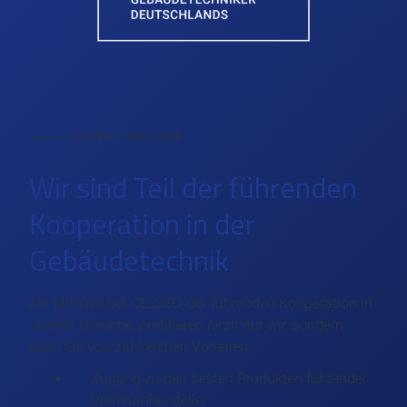
⸻ starkes Netzwerk
Wir sind Teil der führenden
Kooperation in der
Gebäudetechnik
Als Mitglied bei CELSEO, der führenden Kooperation in
unserer Branche, profitieren nicht nur wir, sondern
auch Sie von zahlreichen Vorteilen:
Zugang zu den besten Produkten führender
Premiumhersteller