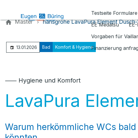
Kontaktieren Sie uns
Testseite Formulare
Master
hansgrohe LavaPura Element Dusch
EE Medatsu
EE-
Vorgaben für Vaill
Bad
Komfort & Hygiene
13.01.2026
Finanzierung anfra
⸺ Hygiene und Komfort
LavaPura Elem
Warum herkömmliche WCs bald 
könnten