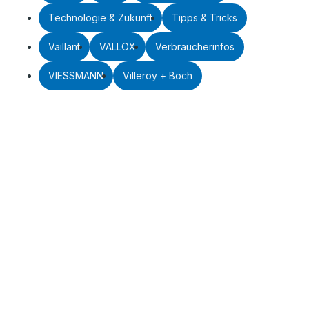
Technologie & Zukunft
Tipps & Tricks
Vaillant
VALLOX
Verbraucherinfos
VIESSMANN
Villeroy + Boch