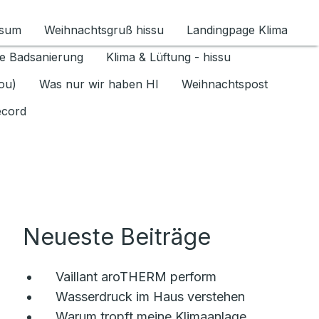
ssum
Weihnachtsgruß hissu
Landingpage Klima
ür Datenschutz 1.6.2026 umschalten
e Badsanierung
Klima & Lüftung - hissu
jou)
Was nur wir haben HI
Weihnachtspost
ecord
Neueste Beiträge
Vaillant aroTHERM perform
Wasserdruck im Haus verstehen
Warum tropft meine Klimaanlage