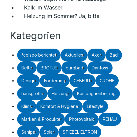
Kalk im Wasser
Heizung im Sommer? Ja, bitte!
Kategorien
°celseo berichtet
Aktuelles
Axor
Bad
Bette
BRÖTJE
burgbad
Danfoss
Design
Förderung
GEBERIT
GROHE
hansgrohe
Heizung
Kampagnenbeitrag
Klima
Komfort & Hygiene
Lifestyle
Marken & Produkte
Photovoltaik
REHAU
Sanipa
Solar
STIEBEL ELTRON