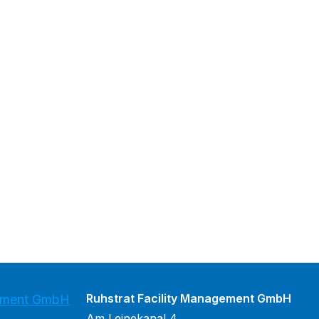
Ruhstrat Facility Management GmbH
gement GmbH
Am Leinekanal 4