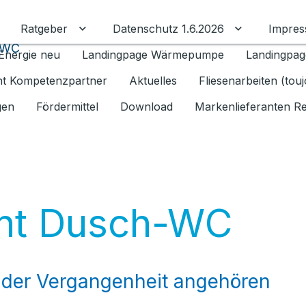
Ratgeber
Datenschutz 1.6.2026
Impre
Untermenü für Ratgeber umschalten
Untermenü f
-WC
Energie neu
Landingpage Wärmepumpe
Landingpag
ant Kompetenzpartner
Aktuelles
Fliesenarbeiten (tou
gen
Fördermittel
Download
Markenlieferanten R
ent Dusch-WC
der Vergangenheit angehören