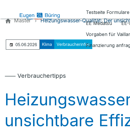
Kontaktieren Sie uns
Testseite Formulare
Master
Heizungswasser-Qualität: Der unsichtb
EE Medatsu
EE-
Vorgaben für Vaill
Klima
Verbraucherinfos
05.06.2026
Finanzierung anfra
⸺ Verbrauchertipps
Heizungswasser-
unsichtbare Effiz