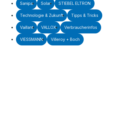
Sanipa
Solar
STIEBEL ELTRON
Technologie & Zukunft
Tipps & Tricks
Vaillant
VALLOX
Verbraucherinfos
VIESSMANN
Villeroy + Boch