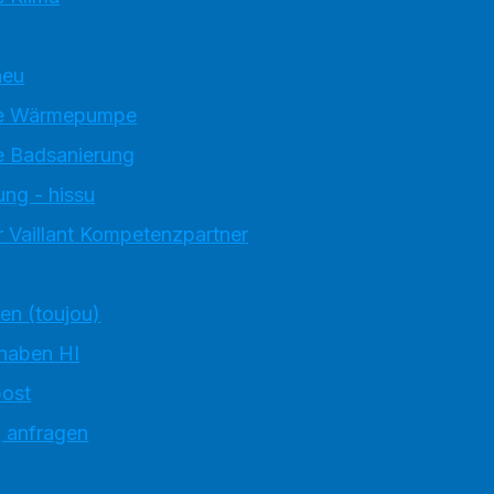
neu
e Wärmepumpe
 Badsanierung
ung - hissu
 Vaillant Kompetenzpartner
ten (toujou)
 haben HI
ost
g anfragen