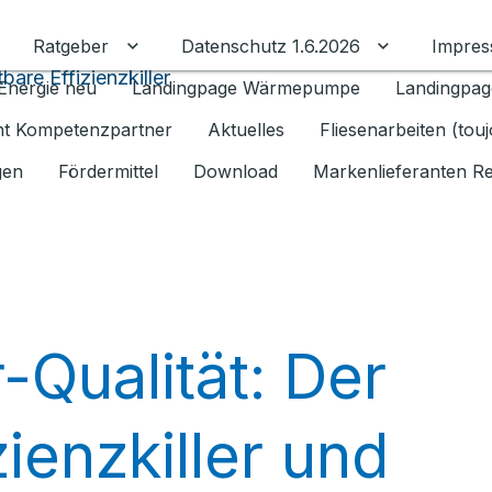
Ratgeber
Datenschutz 1.6.2026
Impre
Untermenü für Ratgeber umschalten
Untermenü f
are Effizienzkiller
Energie neu
Landingpage Wärmepumpe
Landingpag
ant Kompetenzpartner
Aktuelles
Fliesenarbeiten (tou
gen
Fördermittel
Download
Markenlieferanten R
Qualität: Der
ienzkiller und