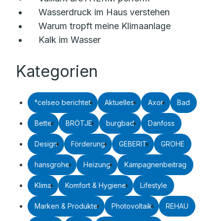
Wasserdruck im Haus verstehen
Warum tropft meine Klimaanlage
Kalk im Wasser
Kategorien
°celseo berichtet
Aktuelles
Axor
Bad
Bette
BRÖTJE
burgbad
Danfoss
Design
Förderung
GEBERIT
GROHE
hansgrohe
Heizung
Kampagnenbeitrag
Klima
Komfort & Hygiene
Lifestyle
Marken & Produkte
Photovoltaik
REHAU