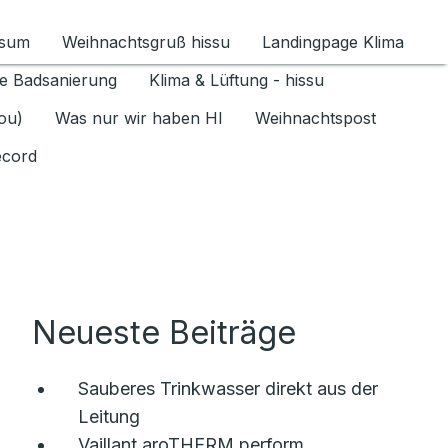
ssum
Weihnachtsgruß hissu
Landingpage Klima
ür Datenschutz 1.6.2026 umschalten
e Badsanierung
Klima & Lüftung - hissu
jou)
Was nur wir haben HI
Weihnachtspost
ecord
Neueste Beiträge
Sauberes Trinkwasser direkt aus der
Leitung
Vaillant aroTHERM perform