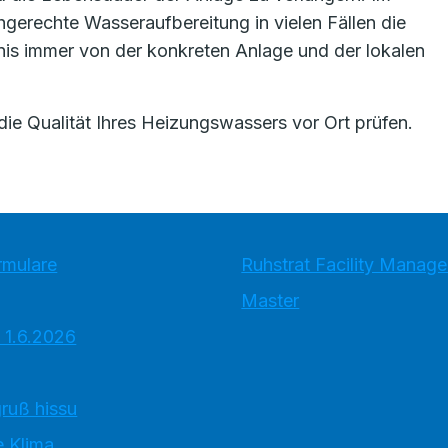
hgerechte Wasseraufbereitung in vielen Fällen die
nis immer von der konkreten Anlage und der lokalen
die Qualität Ihres Heizungswassers vor Ort prüfen.
rmulare
Ruhstrat Facility Mana
Master
 1.6.2026
ruß hissu
 Klima