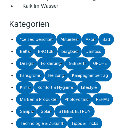
Kalk im Wasser
Kategorien
°celseo berichtet
Aktuelles
Axor
Bad
Bette
BRÖTJE
burgbad
Danfoss
Design
Förderung
GEBERIT
GROHE
hansgrohe
Heizung
Kampagnenbeitrag
Klima
Komfort & Hygiene
Lifestyle
Marken & Produkte
Photovoltaik
REHAU
Sanipa
Solar
STIEBEL ELTRON
Technologie & Zukunft
Tipps & Tricks