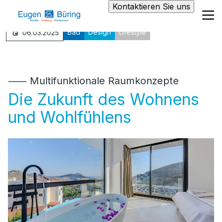
Kontaktieren Sie uns
Bad
Design
Lifestyle
06.03.2025
⸺ Multifunktionale Raumkonzepte
Die Zukunft des Wohnens
und Wohlfühlens