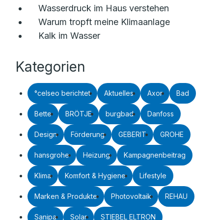
Wasserdruck im Haus verstehen
Warum tropft meine Klimaanlage
Kalk im Wasser
Kategorien
°celseo berichtet
Aktuelles
Axor
Bad
Bette
BRÖTJE
burgbad
Danfoss
Design
Förderung
GEBERIT
GROHE
hansgrohe
Heizung
Kampagnenbeitrag
Klima
Komfort & Hygiene
Lifestyle
Marken & Produkte
Photovoltaik
REHAU
Sanipa
Solar
STIEBEL ELTRON