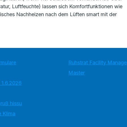
ur, Luftfeuchte) lassen sich Komfortfunktionen wie
isches Nachheizen nach dem Lüften smart mit der
rmulare
Ruhstrat Facility Mana
Master
 1.6.2026
ruß hissu
 Klima