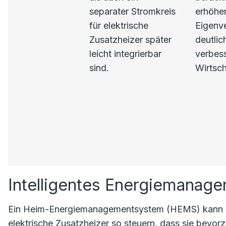
separater Stromkreis
erhöhe
für elektrische
Eigenv
Zusatzheizer später
deutlic
leicht integrierbar
verbess
sind.
Wirtsch
Intelligentes Energiemanag
Ein Heim-Energiemanagementsystem (HEMS) kann B
elektrische Zusatzheizer so steuern, dass sie bevorz