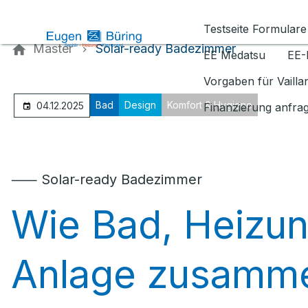
Kontaktieren Sie uns
Testseite Formulare
Master
Solar-ready Badezimmer
EE Medatsu
EE-
Vorgaben für Vaill
Bad
Design
Komfort & Hygiene
04.12.2025
Finanzierung anfra
⸺ Solar-ready Badezimmer
Wie Bad, Heizu
Anlage zusamme