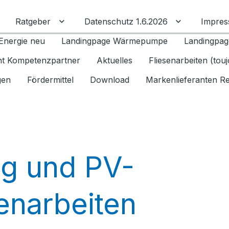
Ratgeber
Datenschutz 1.6.2026
Impre
Untermenü für Ratgeber umschalten
Untermenü f
Energie neu
Landingpage Wärmepumpe
Landingpag
ant Kompetenzpartner
Aktuelles
Fliesenarbeiten (tou
gen
Fördermittel
Download
Markenlieferanten R
ng und PV-
narbeiten