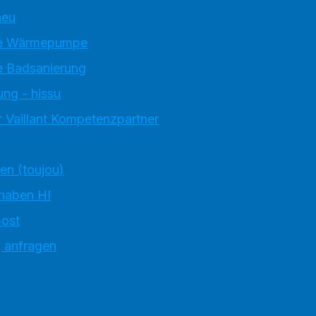
neu
e Wärmepumpe
 Badsanierung
ung - hissu
 Vaillant Kompetenzpartner
ten (toujou)
 haben HI
ost
g anfragen