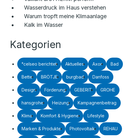
Wasserdruck im Haus verstehen
Warum tropft meine Klimaanlage
Kalk im Wasser
Kategorien
°celseo berichtet
Aktuelles
Axor
Bad
Bette
BRÖTJE
burgbad
Danfoss
Design
Förderung
GEBERIT
GROHE
hansgrohe
Heizung
Kampagnenbeitrag
Klima
Komfort & Hygiene
Lifestyle
Marken & Produkte
Photovoltaik
REHAU