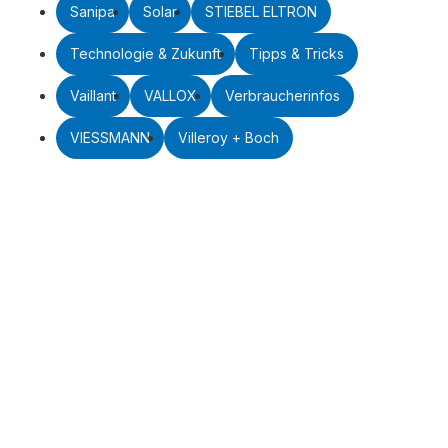
Sanipa
Solar
STIEBEL ELTRON
Technologie & Zukunft
Tipps & Tricks
Vaillant
VALLOX
Verbraucherinfos
VIESSMANN
Villeroy + Boch