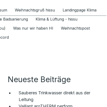
ssum
Weihnachtsgruß hissu
Landingpage Klima
ür Datenschutz 1.6.2026 umschalten
e Badsanierung
Klima & Lüftung - hissu
jou)
Was nur wir haben HI
Weihnachtspost
ecord
Neueste Beiträge
Sauberes Trinkwasser direkt aus der
Leitung
Vaillant aroTHERM perform