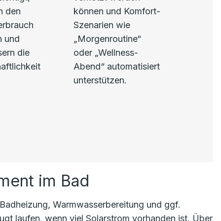
n den
können und Komfort-
erbrauch
Szenarien wie
h und
„Morgenroutine“
ern die
oder „Wellness-
aftlichkeit
Abend“ automatisiert
unterstützen.
ement im Bad
adheizung, Warmwasserbereitung und ggf.
ugt laufen, wenn viel Solarstrom vorhanden ist. Über