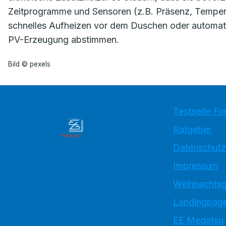
Zeitprogramme und Sensoren (z.B. Präsenz, Temperat
schnelles Aufheizen vor dem Duschen oder automat
PV-Erzeugung abstimmen.
Bild © pexels
Testseite Fo
Ratgeber
Datenschutz
Impressum
Weihnachtsg
Landingpage
EE Medatsu