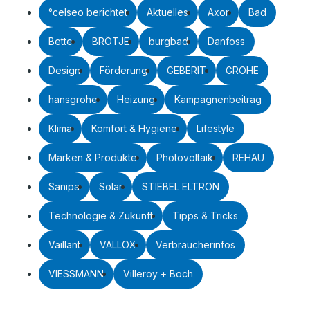
°celseo berichtet
Aktuelles
Axor
Bad
Bette
BRÖTJE
burgbad
Danfoss
Design
Förderung
GEBERIT
GROHE
hansgrohe
Heizung
Kampagnenbeitrag
Klima
Komfort & Hygiene
Lifestyle
Marken & Produkte
Photovoltaik
REHAU
Sanipa
Solar
STIEBEL ELTRON
Technologie & Zukunft
Tipps & Tricks
Vaillant
VALLOX
Verbraucherinfos
VIESSMANN
Villeroy + Boch