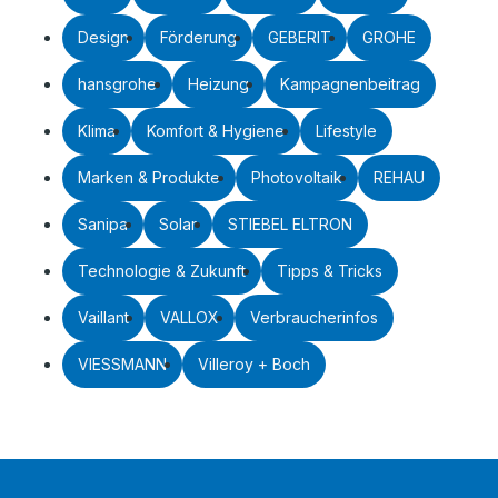
Design
Förderung
GEBERIT
GROHE
hansgrohe
Heizung
Kampagnenbeitrag
Klima
Komfort & Hygiene
Lifestyle
Marken & Produkte
Photovoltaik
REHAU
Sanipa
Solar
STIEBEL ELTRON
Technologie & Zukunft
Tipps & Tricks
Vaillant
VALLOX
Verbraucherinfos
VIESSMANN
Villeroy + Boch