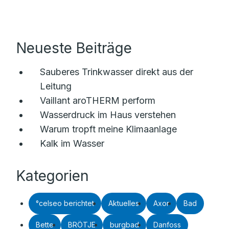
Neueste Beiträge
Sauberes Trinkwasser direkt aus der
Leitung
Vaillant aroTHERM perform
Wasserdruck im Haus verstehen
Warum tropft meine Klimaanlage
Kalk im Wasser
Kategorien
°celseo berichtet
Aktuelles
Axor
Bad
Bette
BRÖTJE
burgbad
Danfoss